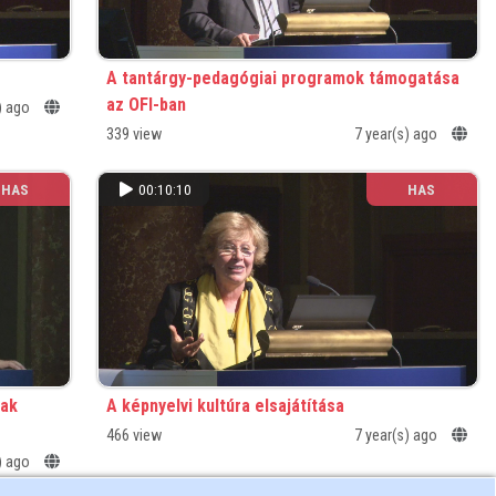
A tantárgy-pedagógiai programok támogatása
az OFI-ban
s) ago
339 view
7 year(s) ago
HAS
00:10:10
HAS
nak
A képnyelvi kultúra elsajátítása
466 view
7 year(s) ago
s) ago