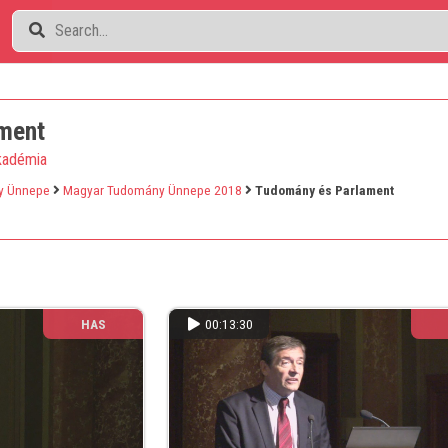
ment
kadémia
y Ünnepe
Magyar Tudomány Ünnepe 2018
Tudomány és Parlament
HAS
00:13:30