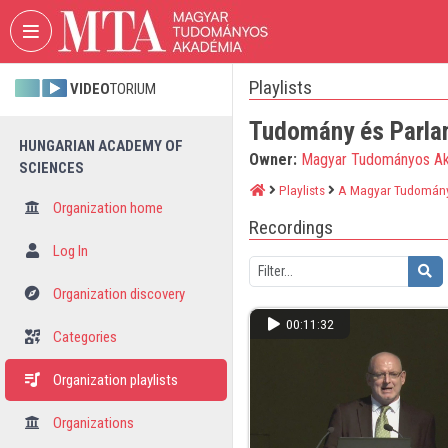
Skip header
Skip menu
Skip content
Playlists
VIDEO
TORIUM
Tudomány és Parla
HUNGARIAN ACADEMY OF
Owner:
Magyar Tudományos A
SCIENCES
Playlists
A Magyar Tudomán
Organization home
Recordings
Log In
Organization discovery
00:11:32
Categories
Organization playlists
Organizations