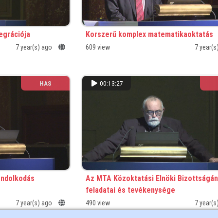
tegrációja
Korszerű komplex matematikaoktatás
7 year(s) ago
609 view
7 year(
HAS
00:13:27
ndolkodás
Az MTA Közoktatási Elnöki Bizottságá
feladatai és tevékenysége
7 year(s) ago
490 view
7 year(