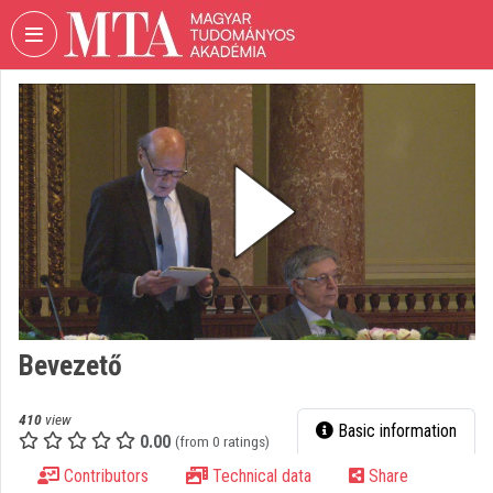
Skip header
Skip menu
Skip content
VIDEO
TORIUM
HUNGARIAN
ACADEMY
OF
SCIENCES
Organization home
Log In
Bevezető
Organization discovery
Categories
410
view
Basic information
0.00
(from 0 ratings)
Organization playlists
Contributors
Technical data
Share