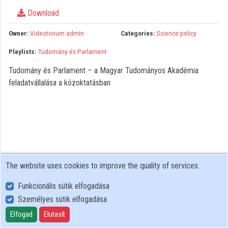
Organizations
Download
Contributors
Owner:
Videotorium admin
Categories:
Science policy
Playlists:
Tudomány és Parlament
Tudomány és Parlament – a Magyar Tudományos Akadémia
feladatvállalása a közoktatásban
The website uses cookies to improve the quality of services.
Funkcionális sütik elfogadása
Személyes sütik elfogadása
User Policy
Adatkezelési tájékoztató (en)
Elfogad
Elutasít
Cookie Policy