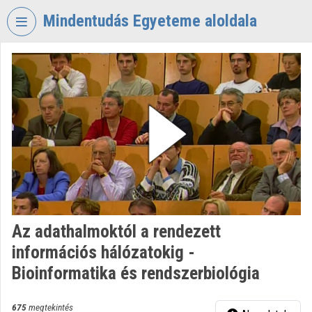
Fejléc kihagyása
Menü kihagyása
Tartalom kihagyása
Mindentudás Egyeteme aloldala
VIDEO
TORIUM
MINDENTUDÁS
EGYETEME
Intézményi kezdőlap
Bejelentkezés
Intézményi felfedezés
Az adathalmoktól a rendezett
Kategóriák
információs hálózatokig -
Intézményi listák
Bioinformatika és rendszerbiológia
Intézmények
675
megtekintés