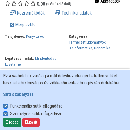
Alapadatok
0.00
(0 értékelésből)
Közreműködők
Közreműködők
Technikai adatok
Megosztás
Tulajdonos:
Könyvtáros
Kategóriák:
Természettudományok
,
Bioinformatika
,
Genomika
Lejátszási listák:
Mindentudás
Egyeteme
A minket körülvevő és a bennünk lévő rendszerek - molekuláink,
Ez a weboldal kizárólag a működéshez elengedhetetlen sütiket
sejtjeink, baráti körünk, a társadalom, amelyben élünk - mind
használ a biztonságos és zökkenőmentes böngészés érdekében.
hálózatok. Hálózatba szervezett adatbázisokat használunk az
Süti szabályzat
ember öröklött információjának, a genomnak a megértésére is. Az
előadás utazásra hív a bioinformatika világába, ahol az emberi
Funkcionális sütik elfogadása
gondolkodás és a számítógépek együtt próbálják megérteni a
Személyes sütik elfogadása
gének nyelvét.
Elfogad
Elutasít
minden jog fenntartva