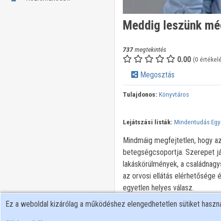
Meddig leszünk még
737
megtekintés
0.00
(0 értékel
Megosztás
Tulajdonos:
Könyvtáros
Lejátszási listák:
Mindentudás Eg
Mindmáig megfejtetlen, hogy az 
betegségcsoportja. Szerepet ját
lakáskörülmények, a családnagysá
az orvosi ellátás elérhetősége 
egyetlen helyes válasz.
Ez a weboldal kizárólag a működéshez elengedhetetlen sütiket hasz
Minden jog fenntartva.