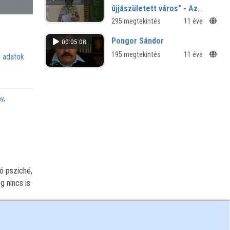
újjászületett város" - Az
1965-ös árvíz története a
295 megtekintés
11 éve
szemtanúk elbeszéléseinek
Pongor Sándor
00:05:08
tükrében
195 megtekintés
11 éve
 adatok
ny
,
dó psziché,
g nincs is