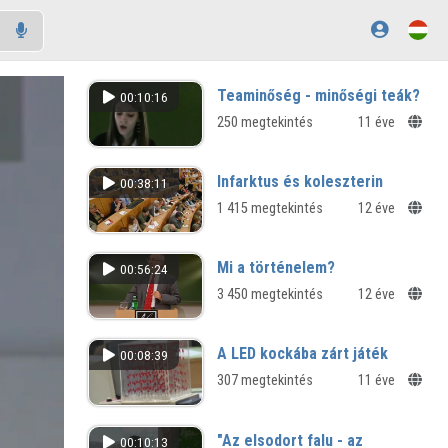
Teaminőség - minőségi teák?
00:10:16
250 megtekintés
11 éve
Infarktus és koleszterin
00:38:11
1 415 megtekintés
12 éve
Mi a történelem?
00:56:24
3 450 megtekintés
12 éve
A LED kockába zárt játék
00:08:39
307 megtekintés
11 éve
"Az elsodort falu - az
00:10:13