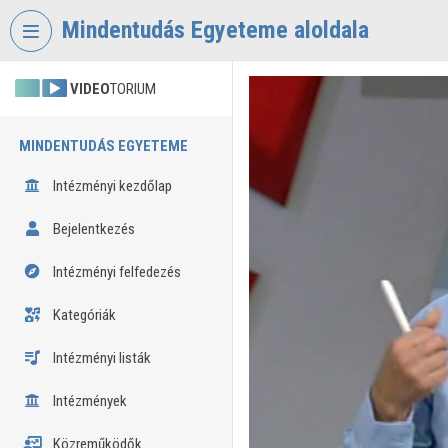
Fejléc kihagyása
Menü kihagyása
Tartalom kihagyása
Mindentudás Egyeteme aloldala
VIDEO
TORIUM
MINDENTUDÁS EGYETEME
Intézményi kezdőlap
Bejelentkezés
Intézményi felfedezés
Kategóriák
Intézményi listák
Intézmények
Közreműködők