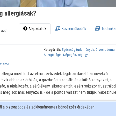
 allergiásak?
Alapadatok
Közreműködők
Technikai
ésből)
Kategóriák:
Egészség tudományok
,
Orvostudomá
Allergiológia
,
Népegészségügy
yeteme
allergia miért lett az elmúlt évtizedek legdinamikusabban növekvő
szik ebben az öröklés, a gazdasági-szociális és a külső környezet, a
g, a táplálkozás, a sérülékeny, sikerorientált, ezért sokszor frusztráló
és még sok más tényező is - de a pontos választ nem tudjuk: valószínűle
nál a biztonságos és zökkenőmentes böngészés érdekében.