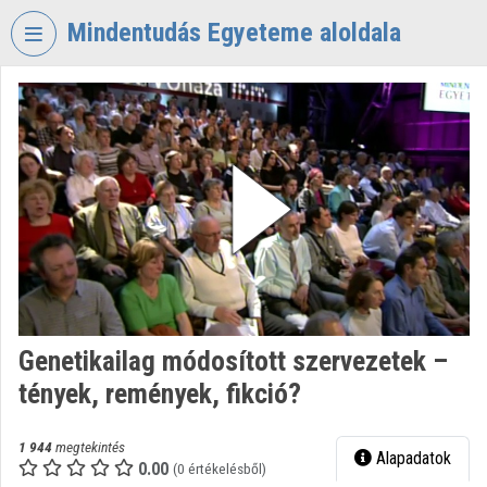
Fejléc kihagyása
Menü kihagyása
Tartalom kihagyása
Mindentudás Egyeteme aloldala
VIDEO
TORIUM
MINDENTUDÁS
EGYETEME
Intézményi kezdőlap
Bejelentkezés
Intézményi felfedezés
Genetikailag módosított szervezetek –
Kategóriák
tények, remények, fikció?
Intézményi listák
1 944
megtekintés
Alapadatok
Intézmények
0.00
(0 értékelésből)