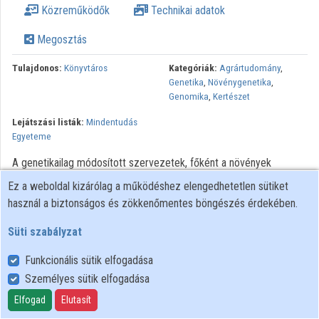
Közreműködők
Technikai adatok
Közreműködők
Megosztás
Tulajdonos:
Könyvtáros
Kategóriák:
Agrártudomány
,
Genetika
,
Növénygenetika
,
Genomika
,
Kertészet
Lejátszási listák:
Mindentudás
Egyeteme
A genetikailag módosított szervezetek, főként a növények
társadalmi fogadtatása szélsőségek között mozog a teljes
Ez a weboldal kizárólag a működéshez elengedhetetlen sütiket
elutasítástól kezdve a korlátozás nélküli felhasználás
használ a biztonságos és zökkenőmentes böngészés érdekében.
szorgalmazásáig. Az géntechnológiai úton előállított növények
termesztése egy évtized alatt elérte a 91 millió hektárt
Süti szabályzat
világszerte. Lesz-e ezeknek a precíziós növényeknek szerepe a
Funkcionális sütik elfogadása
világ élelmezésében, rejt-e kockázatot a környezetre és az
Személyes sütik elfogadása
ember egészségére a technológia széleskörű elterjedése?
Elfogad
Elutasít
Minden jog fenntartva.