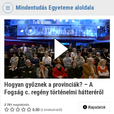
Fejléc kihagyása
Menü kihagyása
Tartalom kihagyása
Mindentudás Egyeteme aloldala
VIDEO
TORIUM
MINDENTUDÁS
EGYETEME
Intézményi kezdőlap
Bejelentkezés
Intézményi felfedezés
Hogyan győznek a provinciák? – A
Kategóriák
Fogság c. regény történelmi hátteréről
Intézményi listák
2 701
megtekintés
Alapadatok
Intézmények
0.00
(0 értékelésből)