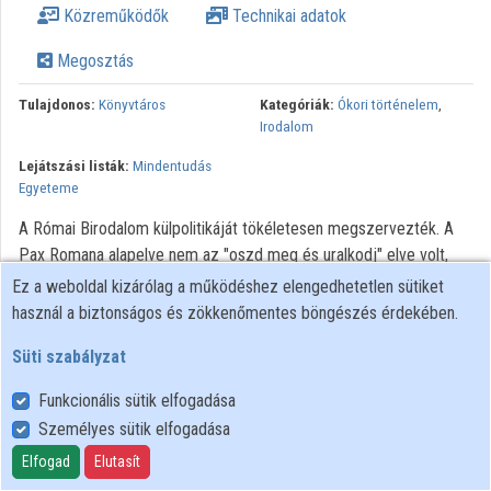
Közreműködők
Technikai adatok
Közreműködők
Megosztás
Tulajdonos:
Könyvtáros
Kategóriák:
Ókori történelem
,
Irodalom
Lejátszási listák:
Mindentudás
Egyeteme
A Római Birodalom külpolitikáját tökéletesen megszervezték. A
Pax Romana alapelve nem az "oszd meg és uralkodj" elve volt,
inkább az, hogy Róma sehol sem szólt bele a provinciák vallási,
Ez a weboldal kizárólag a működéshez elengedhetetlen sütiket
gazdasági és törvénykezési életébe. Rómában minden erőszakkal
használ a biztonságos és zökkenőmentes böngészés érdekében.
meghódított vagy pénzzel meggyőzött szövetséges nép istenei
Süti szabályzat
szobrot kaptak, annak a multikulturális, bölcs szemléletnek
megfelelően, amelyhez hasonlót egyetlen szuperhatalom sem
Funkcionális sütik elfogadása
tudott azóta tanúsítani. Ennek ellenére a perifériák intoleráns
Személyes sütik elfogadása
mentalitása behatolt a centrumba, és a birodalmi Rómát mind
Elfogad
Elutasít
kulturálisan, mind politikailag szétverte. Mi volt ennek az oka?