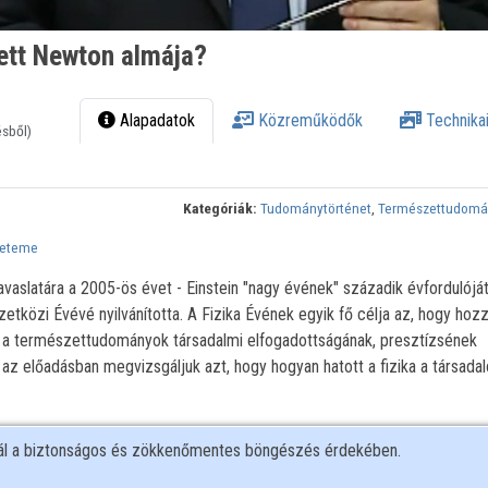
ett Newton almája?
Alapadatok
Közreműködők
Technikai
ésből)
Kategóriák:
Tudománytörténet
,
Természettudomá
yeteme
aslatára a 2005-ös évet - Einstein "nagy évének" századik évfordulóját
közi Évévé nyilvánította. A Fizika Évének egyik fő célja az, hogy hozz
 a természettudományok társadalmi elfogadottságának, presztízsének
az előadásban megvizsgáljuk azt, hogy hogyan hatott a fizika a társada
nál a biztonságos és zökkenőmentes böngészés érdekében.