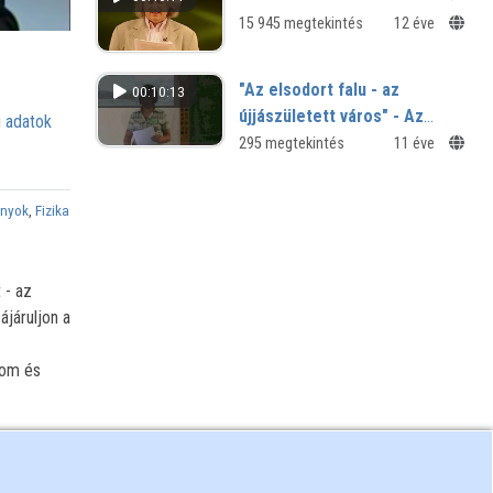
15 945 megtekintés
12 éve
"Az elsodort falu - az
00:10:13
újjászületett város" - Az
 adatok
1965-ös árvíz története a
295 megtekintés
11 éve
szemtanúk elbeszéléseinek
tükrében
nyok
,
Fizika
 - az
ájáruljon a
lom és