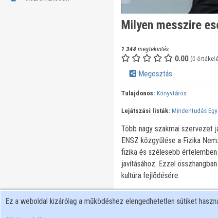
Milyen messzire es
1 344
megtekintés
0.00
(0 értékel
Megosztás
Tulajdonos:
Könyvtáros
Lejátszási listák:
Mindentudás Eg
Több nagy szakmai szervezet jav
ENSZ közgyűlése a Fizika Nemzet
fizika és szélesebb értelemben
javításához. Ezzel összhangban 
kultúra fejlődésére.
Minden jog fenntartva
Ez a weboldal kizárólag a működéshez elengedhetetlen sütiket hasz