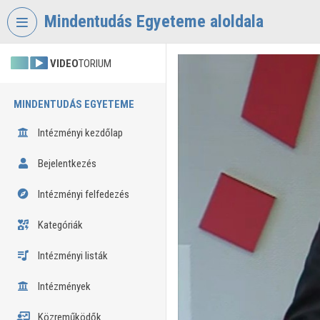
Fejléc kihagyása
Menü kihagyása
Tartalom kihagyása
Mindentudás Egyeteme aloldala
VIDEO
TORIUM
MINDENTUDÁS EGYETEME
Intézményi kezdőlap
Bejelentkezés
Intézményi felfedezés
Kategóriák
Intézményi listák
Intézmények
Közreműködők