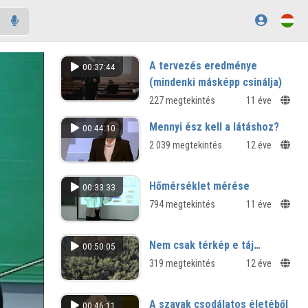
A tervezés eredménye
00:37:44
(mindenki másképp csinálja)
227 megtekintés
11 éve
Mennyi ész kell a látáshoz?
00:44:10
2 039 megtekintés
12 éve
Hőmérséklet mérése
00:33:33
794 megtekintés
11 éve
Nem csak térkép e táj…
00:50:05
319 megtekintés
12 éve
A szavak csodálatos életéből
00:46:11