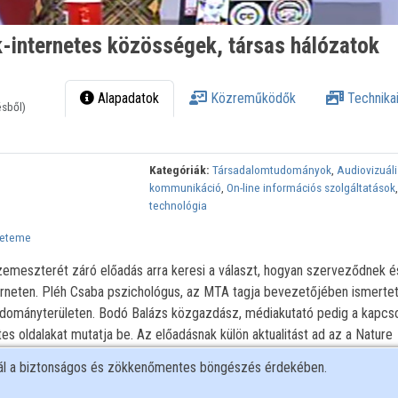
-internetes közösségek, társas hálózatok
Alapadatok
Közreműködők
Technikai
ésből)
Kategóriák:
Társadalomtudományok
,
Audiovizuáli
kommunikáció
,
On-line információs szolgáltatások
technológia
yeteme
emeszterét záró előadás arra keresi a választ, hogyan szerveződnek é
rneten. Pléh Csaba pszichológus, az MTA tagja bevezetőjében ismertet
udományterületen. Bodó Balázs közgazdász, médiakutató pedig a kapcso
s oldalakat mutatja be. Az előadásnak külön aktualitást ad az a Nature
nulmány, amelyben hazai tudósok, Barabási Albert-László, Vicsek Tamás 
nál a biztonságos és zökkenőmentes böngészés érdekében.
harmincezer kapcsolat működést - ezt szintén bemutatja az előadás. A 