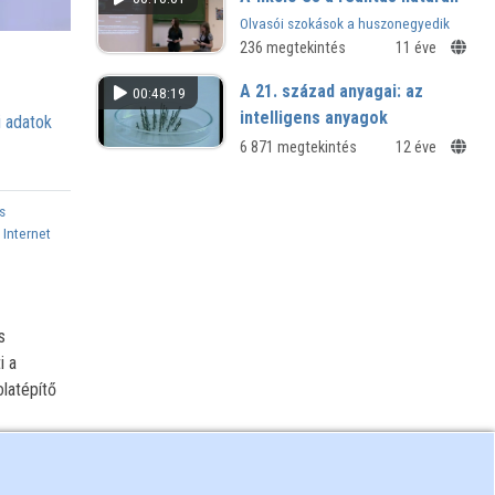
Olvasói szokások a huszonegyedik
században
236 megtekintés
11 éve
A 21. század anyagai: az
00:48:19
intelligens anyagok
 adatok
6 871 megtekintés
12 éve
s
,
Internet
s
i a
latépítő
és Palló
kutatói