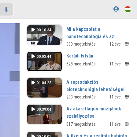
Mi a kapcsolat a
00:10:34
nanotechnológia és az
agykutatás között?
389 megtekintés
12 éve
Karádi István
00:03:44
628 megtekintés
11 éve
A reprodukciós
01:04:23
biotechnológia lehetőségei
és korlátai
233 megtekintés
11 éve
Érvek és ellenérvek
Az akaratlagos mozgások
00:39:04
szabályozása
617 megtekintés
11 éve
A fikció és a realitás határán
00:10:01