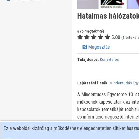
Hatalmas hálózatok
895
megtekintés
5.00
(1 értékel
Megosztás
Tulajdonos:
Könyvtáros
Lejátszási listák:
Mindentudás Eg
A Mindentudás Egyeteme 10. sz
működnek kapcsolataink az inte
kapcsolatok tematikáját több t
és információmegosztó internete
magazinban publikált magyar ta
Ez a weboldal kizárólag a működéshez elengedhetetlen sütiket hasz
Gergely modellezték több mint 