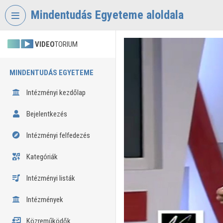
Fejléc kihagyása
Menü kihagyása
Tartalom kihagyása
Mindentudás Egyeteme aloldala
VIDEO
TORIUM
MINDENTUDÁS EGYETEME
Intézményi kezdőlap
Bejelentkezés
Intézményi felfedezés
Kategóriák
Intézményi listák
Intézmények
Közreműködők