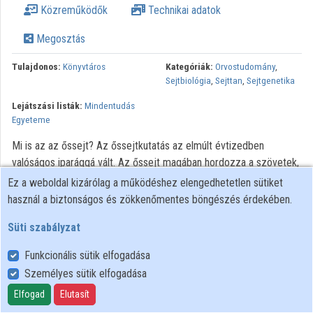
Közreműködők
Technikai adatok
Közreműködők
Megosztás
Tulajdonos:
Könyvtáros
Kategóriák:
Orvostudomány
,
Sejtbiológia
,
Sejttan
,
Sejtgenetika
Lejátszási listák:
Mindentudás
Egyeteme
Mi is az az őssejt? Az őssejtkutatás az elmúlt évtizedben
valóságos iparággá vált. Az őssejt magában hordozza a szövetek,
szervek megújításának lehetőségét és a betegségek
Ez a weboldal kizárólag a működéshez elengedhetetlen sütiket
gyógyításának új távlatait. Lehet-e a vérképző őssejtekből más
használ a biztonságos és zökkenőmentes böngészés érdekében.
szövetet is létrehozni? Mikor válnak alkalmazhatóvá a
Süti szabályzat
gyógyításban?
Funkcionális sütik elfogadása
Minden jog fenntartva.
Személyes sütik elfogadása
Elfogad
Elutasít
Felhasználói szabályzat
Adatkezelési tájékoztató