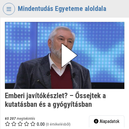
Fejléc kihagyása
Menü kihagyása
Tartalom kihagyása
Mindentudás Egyeteme aloldala
VIDEO
TORIUM
MINDENTUDÁS
EGYETEME
Intézményi kezdőlap
Bejelentkezés
Intézményi felfedezés
Emberi javítókészlet? – Őssejtek a
Kategóriák
kutatásban és a gyógyításban
Intézményi listák
65 207
megtekintés
Alapadatok
Intézmények
0.00
(0 értékelésből)