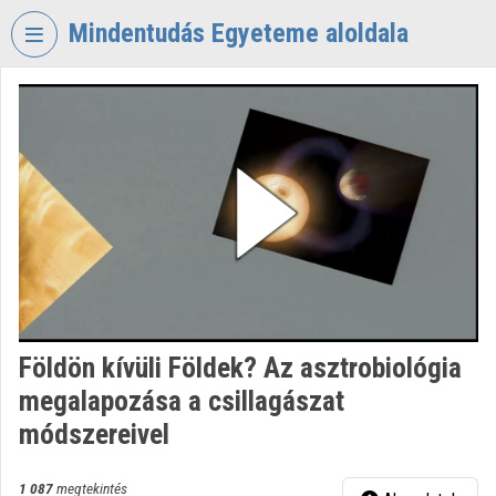
Fejléc kihagyása
Menü kihagyása
Tartalom kihagyása
Mindentudás Egyeteme aloldala
VIDEO
TORIUM
MINDENTUDÁS
EGYETEME
Intézményi kezdőlap
Bejelentkezés
Intézményi felfedezés
Földön kívüli Földek? Az asztrobiológia
Kategóriák
megalapozása a csillagászat
Intézményi listák
módszereivel
Intézmények
1 087
megtekintés