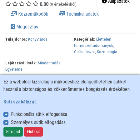
Alapadatok
0.00
(0 értékelésből)
Közreműködők
Közreműködők
Technikai adatok
Megosztás
Tulajdonos:
Könyvtáros
Kategóriák:
Élettelen
természettudományok
,
Csillagászat
,
Kozmológia
Lejátszási listák:
Mindentudás
Egyeteme
Amióta az emberiség tisztában van vele, hogy a létező világ jóval
Ez a weboldal kizárólag a működéshez elengedhetetlen sütiket
nagyobb, mint a Föld nevű bolygó, azóta foglalkoztatja a kérdés,
használ a biztonságos és zökkenőmentes böngészés érdekében.
hogy van-e máshol is élet. Ha van a Földön kívül élet, akkor azok a
Süti szabályzat
lények intelligensek-e, vagy sem? A kutatás egyik legizgalmasabb
része a Naprendszeren túli égitestek megfigyelése. Az egyre
Funkcionális sütik elfogadása
érzékenyebb műszereknek hála a csillagászat rohamosan fejlődik.
Személyes sütik elfogadása
Ennek a fejlődésnek kulcsfigurája Kiss László csillagász is.
Elfogad
Elutasít
Minden jog fenntartva.