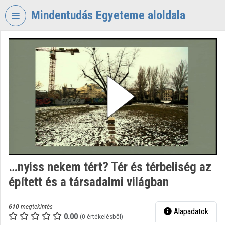
Fejléc kihagyása
Menü kihagyása
Tartalom kihagyása
Mindentudás Egyeteme aloldala
VIDEO
TORIUM
MINDENTUDÁS
EGYETEME
Intézményi kezdőlap
Bejelentkezés
Intézményi felfedezés
…nyiss nekem tért? Tér és térbeliség az
Kategóriák
épített és a társadalmi világban
Intézményi listák
610
megtekintés
Alapadatok
Intézmények
0.00
(0 értékelésből)