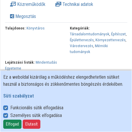
Közreműködők
Technikai adatok
Közreműködők
Megosztás
Tulajdonos:
Könyvtáros
Kategóriák:
Társadalomtudományok
,
Építészet
,
Épülettervezés
,
Környezettervezés
,
Várostervezés
,
Mérnöki
tudományok
Lejátszási listák:
Mindentudás
Egyeteme
Ez a weboldal kizárólag a működéshez elengedhetetlen sütiket
Életünk számtalan térben zajlik. A városok mindennapos terei
használ a biztonságos és zökkenőmentes böngészés érdekében.
észrevétlenül is meghatározzák életünket. A tér fogalma és
megítélése sokat változott az elmúlt száz évben. A szakemberek
Süti szabályzat
szerint ma az ún. „téri fordulat korszakát éljük. A tér tehát nem
csak építészeti probléma, hanem egy komplex kérdéskört felölelő
Funkcionális sütik elfogadása
fogalom, amely kapcsolatot teremt az urbanisztika, a szociológia,
Személyes sütik elfogadása
a pszichológia, a földrajz és a képzőművészet között. Ennek
Elfogad
Elutasít
konkrét példája a városi tér, amely a technológiai fejlődés és a