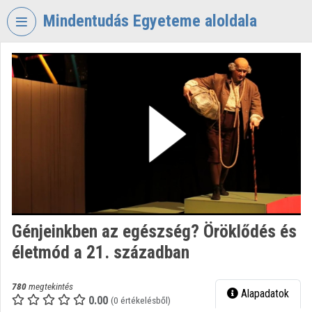
Fejléc kihagyása
Menü kihagyása
Tartalom kihagyása
Mindentudás Egyeteme aloldala
VIDEO
TORIUM
MINDENTUDÁS
EGYETEME
Intézményi kezdőlap
Bejelentkezés
Intézményi felfedezés
Génjeinkben az egészség? Öröklődés és
Kategóriák
életmód a 21. században
Intézményi listák
780
megtekintés
Alapadatok
Intézmények
0.00
(0 értékelésből)