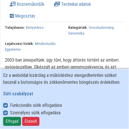
Közreműködők
Technikai adatok
Közreműködők
Megosztás
Tulajdonos:
Könyvtáros
Kategóriák:
Orvostudomány
,
Genomika
Lejátszási listák:
Mindentudás
Egyeteme
2003-ban ünnepeltünk: úgy tűnt, hogy áttörés történt az emberi
gyógyászatban. Elkészült az emberi genomszekvencia, és azt
hittük, hogy hamarosan kezdődhet a személyre szabott orvoslás.
Ez a weboldal kizárólag a működéshez elengedhetetlen sütiket
Valójában ennek feltételei most, egy évtizeddel később alakultak
használ a biztonságos és zökkenőmentes böngészés érdekében.
ki az új tudományos felfedezéseknek és a technológia
Süti szabályzat
fejlődésének köszönhetően. Megismertük a környezeti hatásokat
tükröző epigenetikai folyamatok jelentőségét is. A genomikai és
Funkcionális sütik elfogadása
epigenetikai alapkutatási eredmények hihetetlenül gyorsan és
Személyes sütik elfogadása
várhatóan egyre intenzívebben kerülnek be az orvosi gyakorlatba.
Elfogad
Elutasít
A legtöbben szeretnék, ha személyre szabott orvosi kezelést