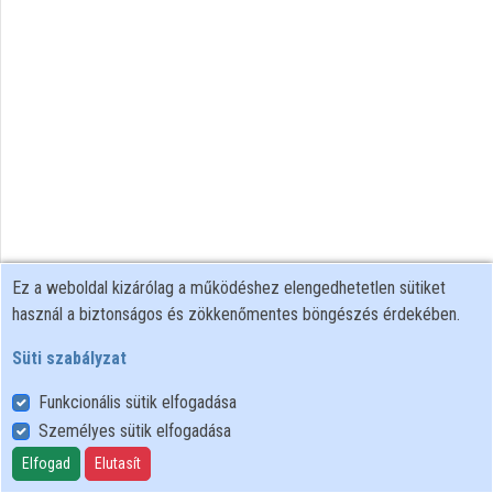
Közreműködők
Ez a weboldal kizárólag a működéshez elengedhetetlen sütiket
használ a biztonságos és zökkenőmentes böngészés érdekében.
Süti szabályzat
Funkcionális sütik elfogadása
Személyes sütik elfogadása
Felhasználói szabályzat
Adatkezelési tájékoztató
Elfogad
Elutasít
Süti szabályzat