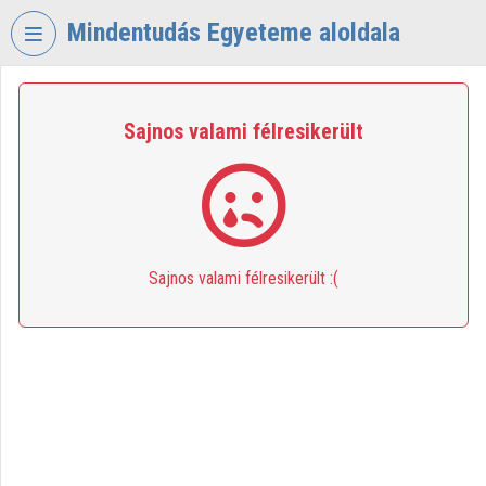
Fejléc kihagyása
Menü kihagyása
Tartalom kihagyása
Mindentudás Egyeteme aloldala
VIDEO
TORIUM
Sajnos valami félresikerült
MINDENTUDÁS
EGYETEME
Intézményi kezdőlap
Bejelentkezés
Sajnos valami félresikerült :(
Intézményi felfedezés
Kategóriák
Intézményi listák
Intézmények