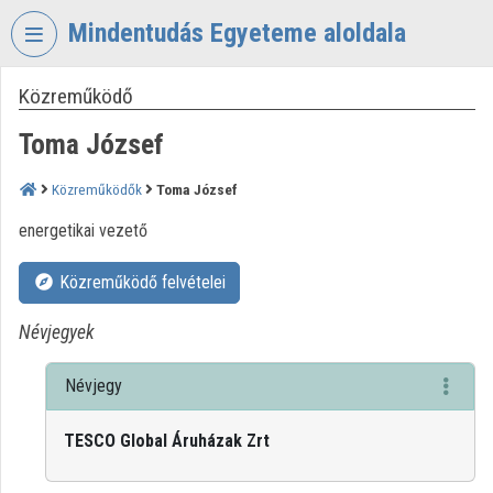
Fejléc kihagyása
Menü kihagyása
Tartalom kihagyása
Mindentudás Egyeteme aloldala
Közreműködő
VIDEO
TORIUM
Toma József
MINDENTUDÁS
EGYETEME
Közreműködők
Toma József
Intézményi kezdőlap
energetikai vezető
Bejelentkezés
Közreműködő felvételei
Intézményi felfedezés
Névjegyek
Kategóriák
Névjegy
Intézményi listák
TESCO Global Áruházak Zrt
Intézmények