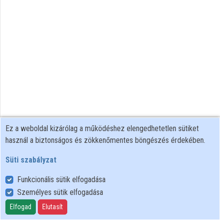
Közreműködők
Ez a weboldal kizárólag a működéshez elengedhetetlen sütiket
használ a biztonságos és zökkenőmentes böngészés érdekében.
Süti szabályzat
Funkcionális sütik elfogadása
Személyes sütik elfogadása
Felhasználói szabályzat
Adatkezelési tájékoztató
Elfogad
Elutasít
Süti szabályzat