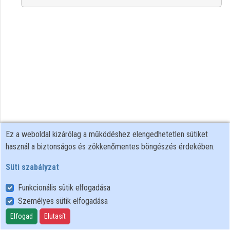
Közreműködők
Ez a weboldal kizárólag a működéshez elengedhetetlen sütiket
használ a biztonságos és zökkenőmentes böngészés érdekében.
Süti szabályzat
Funkcionális sütik elfogadása
Személyes sütik elfogadása
Felhasználói szabályzat
Adatkezelési tájékoztató
Elfogad
Elutasít
Süti szabályzat