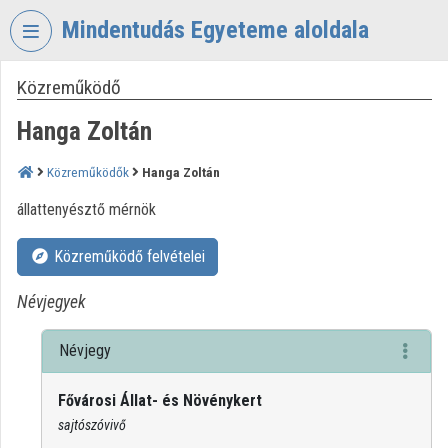
Fejléc kihagyása
Menü kihagyása
Tartalom kihagyása
Mindentudás Egyeteme aloldala
Közreműködő
VIDEO
TORIUM
Hanga Zoltán
MINDENTUDÁS
EGYETEME
Közreműködők
Hanga Zoltán
Intézményi kezdőlap
állattenyésztő mérnök
Bejelentkezés
Közreműködő felvételei
Intézményi felfedezés
Névjegyek
Kategóriák
Névjegy
Intézményi listák
Fővárosi Állat- és Növénykert
Intézmények
sajtószóvivő