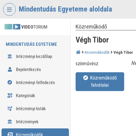
Fejléc kihagyása
Menü kihagyása
Tartalom kihagyása
Mindentudás Egyeteme aloldala
Közreműködő
VIDEO
TORIUM
Végh Tibor
MINDENTUDÁS EGYETEME
Közreműködők
Végh Tibor
Intézményi kezdőlap
Né
színművész
Bejelentkezés
Közreműködő
Intézményi felfedezés
felvételei
Kategóriák
Intézményi listák
Intézmények
Közreműködők