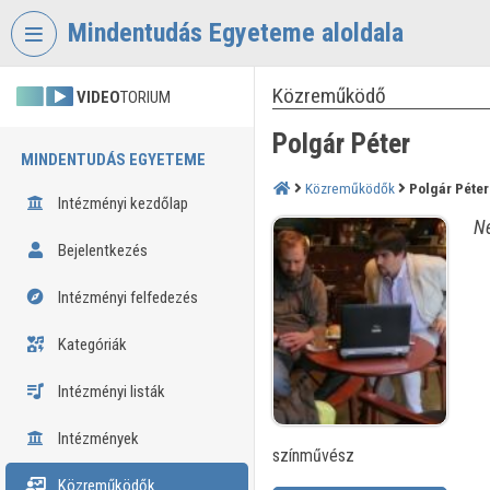
Fejléc kihagyása
Menü kihagyása
Tartalom kihagyása
Mindentudás Egyeteme aloldala
Közreműködő
VIDEO
TORIUM
Polgár Péter
MINDENTUDÁS EGYETEME
Közreműködők
Polgár Péter
Intézményi kezdőlap
Né
Bejelentkezés
Intézményi felfedezés
Kategóriák
Intézményi listák
Intézmények
színművész
Közreműködők