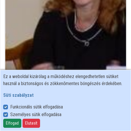
Közreműködők
Ez a weboldal kizárólag a működéshez elengedhetetlen sütiket
történész
használ a biztonságos és zökkenőmentes böngészés érdekében.
Közreműködő felvételei
Süti szabályzat
Funkcionális sütik elfogadása
Névjegyek
Személyes sütik elfogadása
Elfogad
Elutasít
Felhasználói szabályzat
Adatkezelési tájékoztató