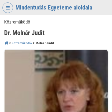
Fejléc kihagyása
Menü kihagyása
Tartalom kihagyása
Mindentudás Egyeteme aloldala
Közreműködő
VIDEO
TORIUM
Dr. Molnár Judit
MINDENTUDÁS
EGYETEME
Közreműködők
Molnár Judit
Intézményi kezdőlap
Bejelentkezés
Intézményi felfedezés
Kategóriák
Intézményi listák
Intézmények