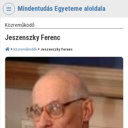
Fejléc kihagyása
Menü kihagyása
Tartalom kihagyása
Mindentudás Egyeteme aloldala
Közreműködő
VIDEO
TORIUM
Jeszenszky Ferenc
MINDENTUDÁS
EGYETEME
Közreműködők
Jeszenszky Ferenc
Intézményi kezdőlap
Bejelentkezés
Intézményi felfedezés
Kategóriák
Intézményi listák
Intézmények