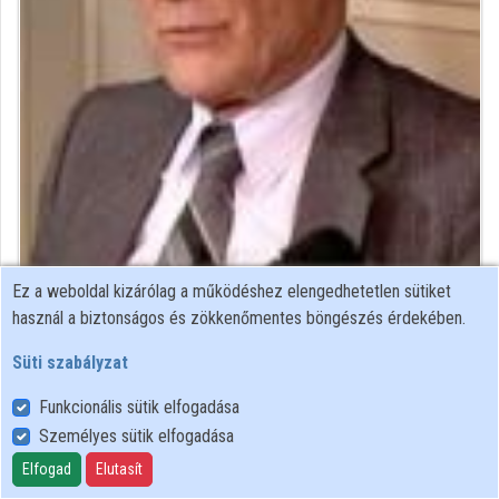
Közreműködők
Ez a weboldal kizárólag a működéshez elengedhetetlen sütiket
fizikus
használ a biztonságos és zökkenőmentes böngészés érdekében.
Közreműködő felvételei
Süti szabályzat
Funkcionális sütik elfogadása
Névjegyek
Személyes sütik elfogadása
Névjegy
Elfogad
Elutasít