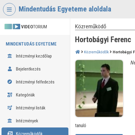
Fejléc kihagyása
Menü kihagyása
Tartalom kihagyása
Mindentudás Egyeteme aloldala
Közreműködő
VIDEO
TORIUM
Hortobágyi Ferenc
MINDENTUDÁS EGYETEME
Közreműködők
Hortobágyi 
Intézményi kezdőlap
Né
Bejelentkezés
Intézményi felfedezés
Kategóriák
Intézményi listák
Intézmények
tanuló
Közreműködők