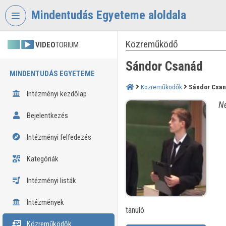
Fejléc kihagyása
Menü kihagyása
Tartalom kihagyása
Mindentudás Egyeteme aloldala
Közreműködő
VIDEO
TORIUM
Sándor Csanád
MINDENTUDÁS EGYETEME
Közreműködők
Sándor Csa
Intézményi kezdőlap
Né
Bejelentkezés
Intézményi felfedezés
Kategóriák
Intézményi listák
Intézmények
tanuló
Közreműködők