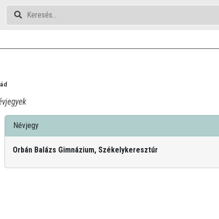
nád
vjegyek
Névjegy
Orbán Balázs Gimnázium, Székelykeresztúr