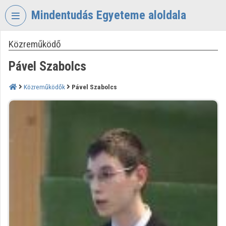
Fejléc kihagyása
Menü kihagyása
Tartalom kihagyása
Mindentudás Egyeteme aloldala
Közreműködő
VIDEO
TORIUM
Pável Szabolcs
MINDENTUDÁS
EGYETEME
Közreműködők
Pável Szabolcs
Intézményi kezdőlap
Bejelentkezés
Intézményi felfedezés
Kategóriák
Intézményi listák
Intézmények