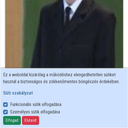
Közreműködők
Ez a weboldal kizárólag a működéshez elengedhetetlen sütiket
tanuló
használ a biztonságos és zökkenőmentes böngészés érdekében.
Közreműködő felvételei
Süti szabályzat
Funkcionális sütik elfogadása
Névjegyek
Személyes sütik elfogadása
Névjegy
Elfogad
Elutasít