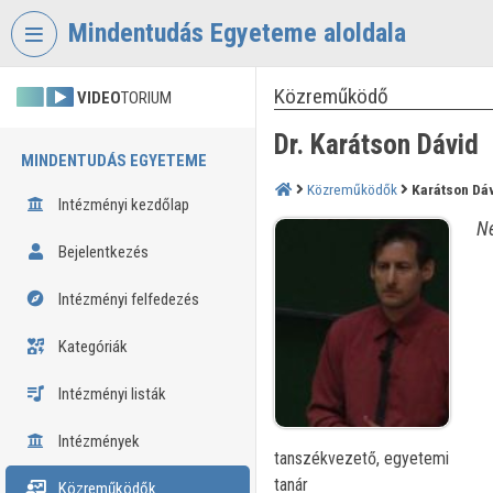
Fejléc kihagyása
Menü kihagyása
Tartalom kihagyása
Mindentudás Egyeteme aloldala
Közreműködő
VIDEO
TORIUM
Dr. Karátson Dávid
MINDENTUDÁS EGYETEME
Közreműködők
Karátson Dá
Intézményi kezdőlap
Né
Bejelentkezés
Intézményi felfedezés
Kategóriák
Intézményi listák
Intézmények
tanszékvezető, egyetemi
tanár
Közreműködők