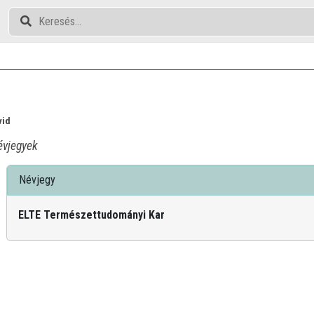
vid
vjegyek
Névjegy
ELTE Természettudományi Kar