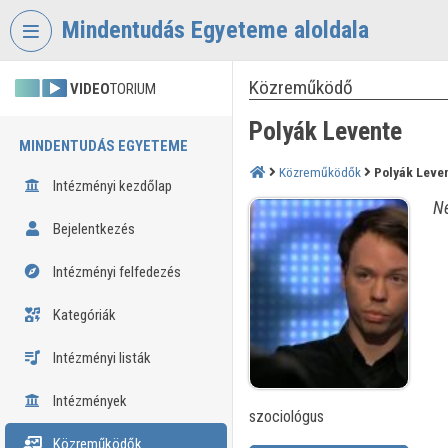
Fejléc kihagyása
Menü kihagyása
Tartalom kihagyása
Mindentudás Egyeteme aloldala
Közreműködő
VIDEO
TORIUM
Polyák Levente
MINDENTUDÁS EGYETEME
Közreműködők
Polyák Leve
Intézményi kezdőlap
Né
Bejelentkezés
Intézményi felfedezés
Kategóriák
Intézményi listák
Intézmények
szociológus
Közreműködők