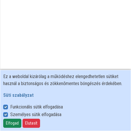
Közreműködők
Ez a weboldal kizárólag a működéshez elengedhetetlen sütiket
használ a biztonságos és zökkenőmentes böngészés érdekében.
Süti szabályzat
Funkcionális sütik elfogadása
Személyes sütik elfogadása
Felhasználói szabályzat
Adatkezelési tájékoztató
Elfogad
Elutasít
Süti szabályzat