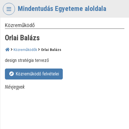
Fejléc kihagyása
Menü kihagyása
Tartalom kihagyása
Mindentudás Egyeteme aloldala
Közreműködő
VIDEO
TORIUM
Orlai Balázs
MINDENTUDÁS
EGYETEME
Közreműködők
Orlai Balázs
Intézményi kezdőlap
design stratégia tervező
Bejelentkezés
Közreműködő felvételei
Intézményi felfedezés
Névjegyek
Kategóriák
Intézményi listák
Intézmények