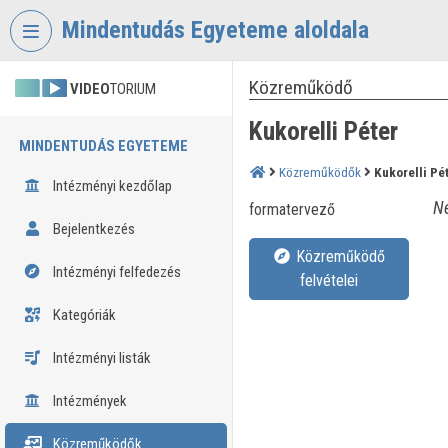
Fejléc kihagyása
Menü kihagyása
Tartalom kihagyása
Mindentudás Egyeteme aloldala
Közreműködő
VIDEO
TORIUM
Kukorelli Péter
MINDENTUDÁS EGYETEME
Közreműködők
Kukorelli Pé
Intézményi kezdőlap
Né
formatervező
Bejelentkezés
Közreműködő
Intézményi felfedezés
felvételei
Kategóriák
Intézményi listák
Intézmények
Közreműködők