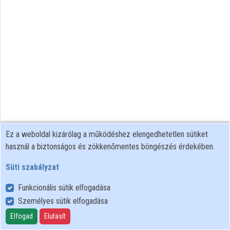
Közreműködők
Ez a weboldal kizárólag a működéshez elengedhetetlen sütiket
használ a biztonságos és zökkenőmentes böngészés érdekében.
Süti szabályzat
Funkcionális sütik elfogadása
Személyes sütik elfogadása
Felhasználói szabályzat
Adatkezelési tájékoztató
Elfogad
Elutasít
Süti szabályzat