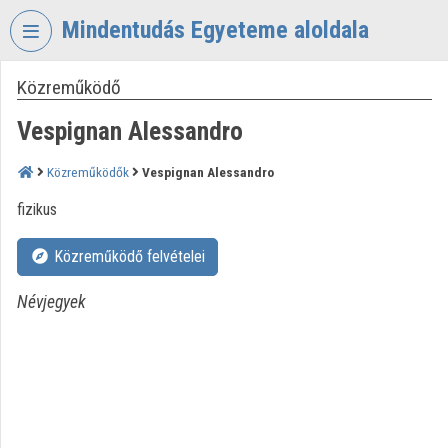
Fejléc kihagyása
Menü kihagyása
Tartalom kihagyása
Mindentudás Egyeteme aloldala
Közreműködő
VIDEO
TORIUM
Vespignan Alessandro
MINDENTUDÁS
EGYETEME
Közreműködők
Vespignan Alessandro
Intézményi kezdőlap
fizikus
Bejelentkezés
Közreműködő felvételei
Intézményi felfedezés
Névjegyek
Kategóriák
Intézményi listák
Intézmények