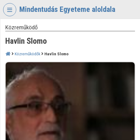
Fejléc kihagyása
Menü kihagyása
Tartalom kihagyása
Mindentudás Egyeteme aloldala
Közreműködő
VIDEO
TORIUM
Havlin Slomo
MINDENTUDÁS
EGYETEME
Közreműködők
Havlin Slomo
Intézményi kezdőlap
Bejelentkezés
Intézményi felfedezés
Kategóriák
Intézményi listák
Intézmények