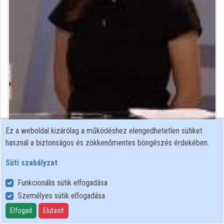
Közreműködők
Ez a weboldal kizárólag a működéshez elengedhetetlen sütiket
agrármérnök
használ a biztonságos és zökkenőmentes böngészés érdekében.
Közreműködő felvételei
Süti szabályzat
Funkcionális sütik elfogadása
Névjegyek
Személyes sütik elfogadása
Névjegy
Elfogad
Elutasít