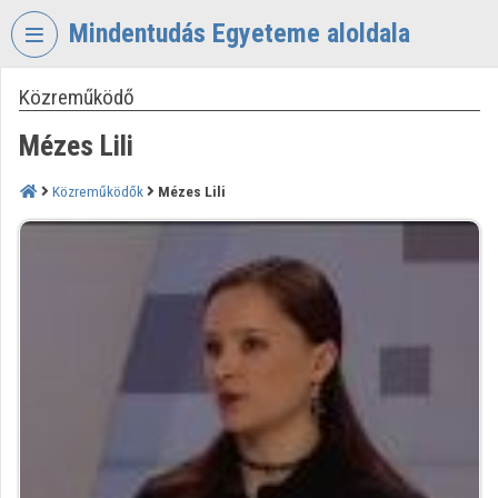
Fejléc kihagyása
Menü kihagyása
Tartalom kihagyása
Mindentudás Egyeteme aloldala
Közreműködő
VIDEO
TORIUM
Mézes Lili
MINDENTUDÁS
EGYETEME
Közreműködők
Mézes Lili
Intézményi kezdőlap
Bejelentkezés
Intézményi felfedezés
Kategóriák
Intézményi listák
Intézmények