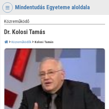
Fejléc kihagyása
Menü kihagyása
Tartalom kihagyása
Mindentudás Egyeteme aloldala
Közreműködő
VIDEO
TORIUM
Dr. Kolosi Tamás
MINDENTUDÁS
EGYETEME
Közreműködők
Kolosi Tamás
Intézményi kezdőlap
Bejelentkezés
Intézményi felfedezés
Kategóriák
Intézményi listák
Intézmények