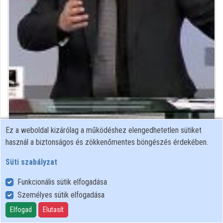
Közreműködők
Ez a weboldal kizárólag a működéshez elengedhetetlen sütiket
filozófus
használ a biztonságos és zökkenőmentes böngészés érdekében.
Közreműködő felvételei
Süti szabályzat
Funkcionális sütik elfogadása
Névjegyek
Személyes sütik elfogadása
Névjegy
Elfogad
Elutasít