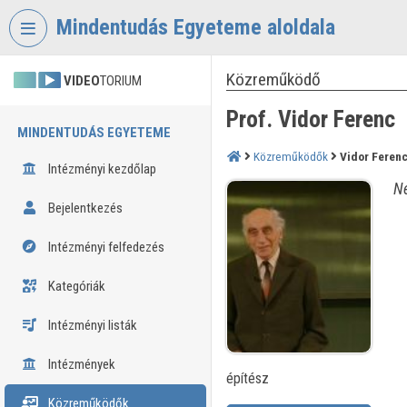
Fejléc kihagyása
Menü kihagyása
Tartalom kihagyása
Mindentudás Egyeteme aloldala
Közreműködő
VIDEO
TORIUM
Prof. Vidor Ferenc
MINDENTUDÁS EGYETEME
Közreműködők
Vidor Feren
Intézményi kezdőlap
Né
Bejelentkezés
Intézményi felfedezés
Kategóriák
Intézményi listák
Intézmények
építész
Közreműködők