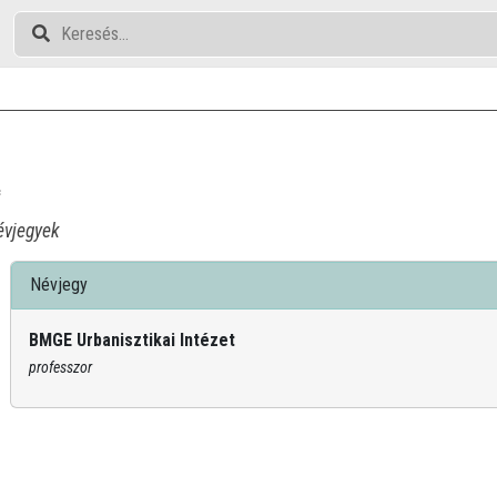
c
vjegyek
Névjegy
BMGE Urbanisztikai Intézet
professzor