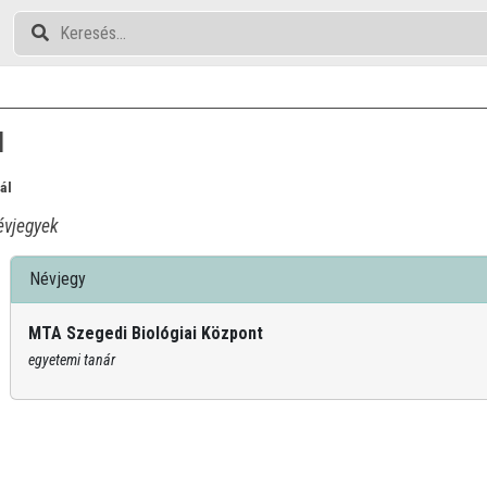
l
ál
vjegyek
Névjegy
MTA Szegedi Biológiai Központ
egyetemi tanár