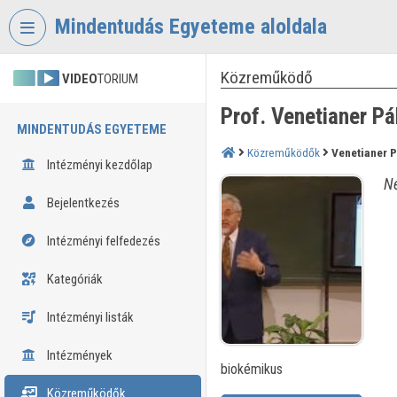
Fejléc kihagyása
Menü kihagyása
Tartalom kihagyása
Mindentudás Egyeteme aloldala
Közreműködő
VIDEO
TORIUM
Prof. Venetianer Pá
MINDENTUDÁS EGYETEME
Közreműködők
Venetianer P
Intézményi kezdőlap
Né
Bejelentkezés
Intézményi felfedezés
Kategóriák
Intézményi listák
Intézmények
biokémikus
Közreműködők