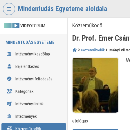
Fejléc kihagyása
Menü kihagyása
Tartalom kihagyása
Mindentudás Egyeteme aloldala
Közreműködő
VIDEO
TORIUM
Dr. Prof. Emer Csán
MINDENTUDÁS EGYETEME
Közreműködők
Csányi Vilm
Intézményi kezdőlap
Né
Bejelentkezés
Intézményi felfedezés
Kategóriák
Intézményi listák
Intézmények
etológus
Közreműködők