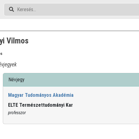
yi Vilmos
os
vjegyek
Névjegy
Magyar Tudományos Akadémia
ELTE Természettudományi Kar
professzor