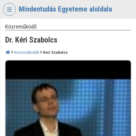
Fejléc kihagyása
Menü kihagyása
Tartalom kihagyása
Mindentudás Egyeteme aloldala
Közreműködő
VIDEO
TORIUM
Dr. Kéri Szabolcs
MINDENTUDÁS
EGYETEME
Közreműködők
Kéri Szabolcs
Intézményi kezdőlap
Bejelentkezés
Intézményi felfedezés
Kategóriák
Intézményi listák
Intézmények