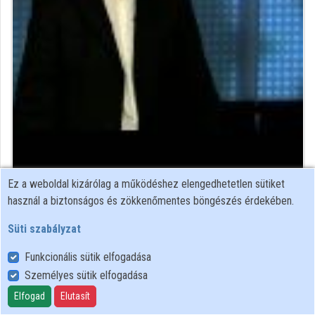
Közreműködők
Ez a weboldal kizárólag a működéshez elengedhetetlen sütiket
pszichiáter-kutató
használ a biztonságos és zökkenőmentes böngészés érdekében.
Közreműködő felvételei
Süti szabályzat
Funkcionális sütik elfogadása
Névjegyek
Személyes sütik elfogadása
Névjegy
Elfogad
Elutasít