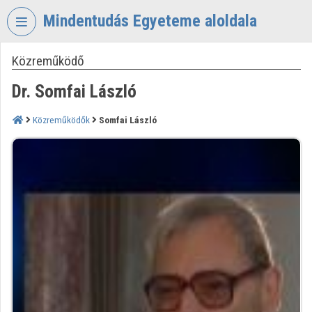
Fejléc kihagyása
Menü kihagyása
Tartalom kihagyása
Mindentudás Egyeteme aloldala
Közreműködő
VIDEO
TORIUM
Dr. Somfai László
MINDENTUDÁS
EGYETEME
Közreműködők
Somfai László
Intézményi kezdőlap
Bejelentkezés
Intézményi felfedezés
Kategóriák
Intézményi listák
Intézmények