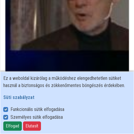
Közreműködők
Ez a weboldal kizárólag a működéshez elengedhetetlen sütiket
zenetörténész
használ a biztonságos és zökkenőmentes böngészés érdekében.
Közreműködő felvételei
Süti szabályzat
Funkcionális sütik elfogadása
Névjegyek
Személyes sütik elfogadása
Névjegy
Elfogad
Elutasít