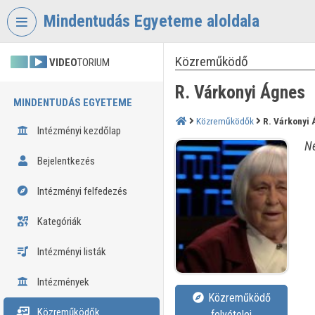
Fejléc kihagyása
Menü kihagyása
Tartalom kihagyása
Mindentudás Egyeteme aloldala
Közreműködő
VIDEO
TORIUM
R. Várkonyi Ágnes
MINDENTUDÁS EGYETEME
Közreműködők
R. Várkonyi
Intézményi kezdőlap
Né
Bejelentkezés
Intézményi felfedezés
Kategóriák
Intézményi listák
Intézmények
Közreműködő
Közreműködők
felvételei