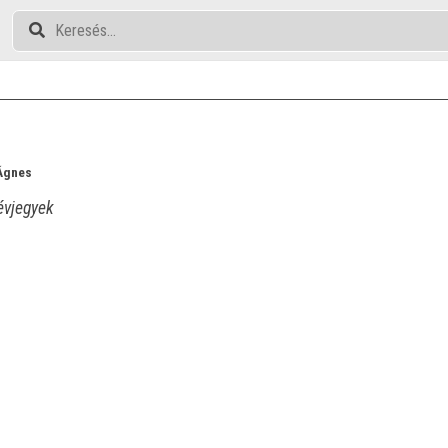
 Ágnes
vjegyek