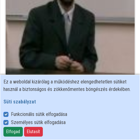
Közreműködők
Ez a weboldal kizárólag a működéshez elengedhetetlen sütiket
Közreműködő felvételei
használ a biztonságos és zökkenőmentes böngészés érdekében.
Süti szabályzat
Névjegyek
Funkcionális sütik elfogadása
Névjegy
Személyes sütik elfogadása
Elfogad
Elutasít
ELTE IK, Média- és Oktatásinformatikai Tanszék