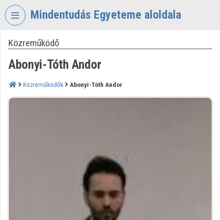
Fejléc kihagyása
Menü kihagyása
Tartalom kihagyása
Mindentudás Egyeteme aloldala
Közreműködő
VIDEO
TORIUM
Abonyi-Tóth Andor
MINDENTUDÁS
EGYETEME
Közreműködők
Abonyi-Tóth Andor
Intézményi kezdőlap
Bejelentkezés
Intézményi felfedezés
Kategóriák
Intézményi listák
Intézmények