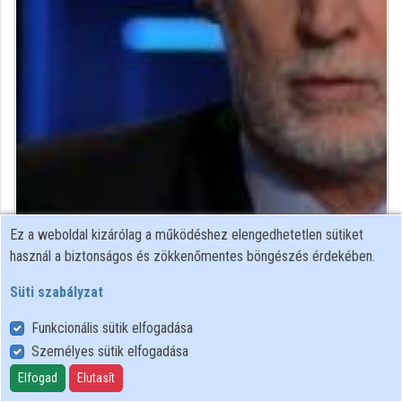
Közreműködők
Ez a weboldal kizárólag a működéshez elengedhetetlen sütiket
vegyészmérnök, okleveles mérnök-közgazdász
használ a biztonságos és zökkenőmentes böngészés érdekében.
Közreműködő felvételei
Süti szabályzat
Funkcionális sütik elfogadása
Névjegyek
Személyes sütik elfogadása
Névjegy
Elfogad
Elutasít