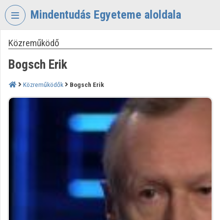
Fejléc kihagyása
Menü kihagyása
Tartalom kihagyása
Mindentudás Egyeteme aloldala
Közreműködő
VIDEO
TORIUM
Bogsch Erik
MINDENTUDÁS
EGYETEME
Közreműködők
Bogsch Erik
Intézményi kezdőlap
Bejelentkezés
Intézményi felfedezés
Kategóriák
Intézményi listák
Intézmények