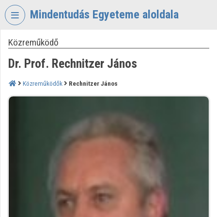
Fejléc kihagyása
Menü kihagyása
Tartalom kihagyása
Mindentudás Egyeteme aloldala
Közreműködő
VIDEO
TORIUM
Dr. Prof. Rechnitzer János
MINDENTUDÁS
EGYETEME
Közreműködők
Rechnitzer János
Intézményi kezdőlap
Bejelentkezés
Intézményi felfedezés
Kategóriák
Intézményi listák
Intézmények