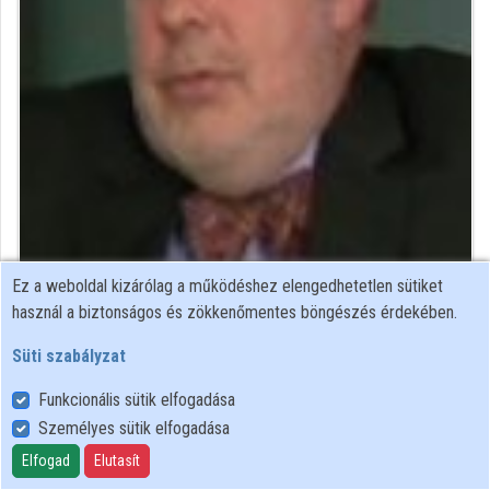
Közreműködők
Ez a weboldal kizárólag a működéshez elengedhetetlen sütiket
közgazdász
használ a biztonságos és zökkenőmentes böngészés érdekében.
Közreműködő felvételei
Süti szabályzat
Funkcionális sütik elfogadása
Névjegyek
Személyes sütik elfogadása
Névjegy
Elfogad
Elutasít