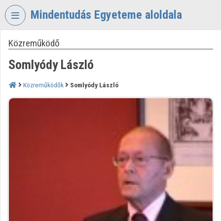
Fejléc kihagyása
Menü kihagyása
Tartalom kihagyása
Mindentudás Egyeteme aloldala
Közreműködő
VIDEO
TORIUM
Somlyódy László
MINDENTUDÁS
EGYETEME
Közreműködők
Somlyódy László
Intézményi kezdőlap
Bejelentkezés
Intézményi felfedezés
Kategóriák
Intézményi listák
Intézmények