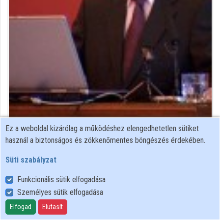
Közreműködők
Ez a weboldal kizárólag a működéshez elengedhetetlen sütiket
Közreműködő felvételei
használ a biztonságos és zökkenőmentes böngészés érdekében.
Süti szabályzat
Névjegyek
Funkcionális sütik elfogadása
Névjegy
Személyes sütik elfogadása
Elfogad
Elutasít
Magyar Tudományos Akadémia