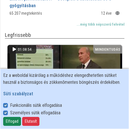
Közreműködők
gyógyításban
65 207 megtekintés
12 éve
...még több népszerű felvétel
Legfrissebb
01:08:54
MINDENTUDÁS
Ez a weboldal kizárólag a működéshez elengedhetetlen sütiket
használ a biztonságos és zökkenőmentes böngészés érdekében.
Süti szabályzat
Funkcionális sütik elfogadása
Személyes sütik elfogadása
Öregedés: Örök ifjúság?
Elfogad
Elutasít
910 megtekintés
5 éve