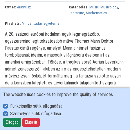
Contributors
Owner:
erinnusz
Categories:
Music
,
Musicology
,
Literature
,
Mathematics
Playlists:
Mindentudás Egyeteme
A 20. századi európai irodalom egyik legmegrázóbb,
egyszersmind legtitokzatosabb műve Thomas Mann Doktor
Faustus című regénye, amelyet Mann a német fasizmus
tombolásának idején, a második világháború éveiben írt az
amerikai emigrációban. Főhőse, a tragikus sorsú Adrian Leverkühn
német zeneszerző - akiben az író az engesztelhetetlen modern
művész-zseni ősképét formálta meg - a fantázia szülötte ugyan,
de a könyvben kifejtett és Leverkühnnek tulajdonított szigorú,
matematikai elveken alapuló zenei komponálásmód, az ún.
The website uses cookies to improve the quality of services.
tizenkétfokúság vagy dodekafónia elve egy másik német
emigráns, Arnold Schönberg szellemi tulajdona.
Funkcionális sütik elfogadása
Személyes sütik elfogadása
All rights reserved
Elfogad
Elutasít