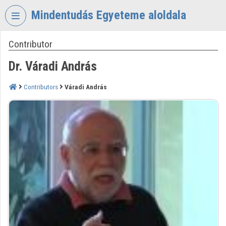
Skip header
Skip menu
Skip content
Mindentudás Egyeteme aloldala
Contributor
VIDEO
TORIUM
Dr. Váradi András
MINDENTUDÁS
EGYETEME
Contributors
Váradi András
Organization home
Log In
Organization discovery
Categories
Organization playlists
Organizations