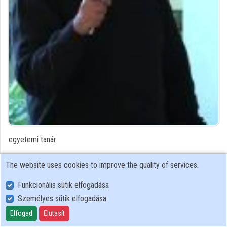
Contributors
egyetemi tanár
Contributor's recordings
The website uses cookies to improve the quality of services.
Funkcionális sütik elfogadása
Profiles
Személyes sütik elfogadása
Elfogad
Elutasít
User Policy
Adatkezelési tájékoztató (en)