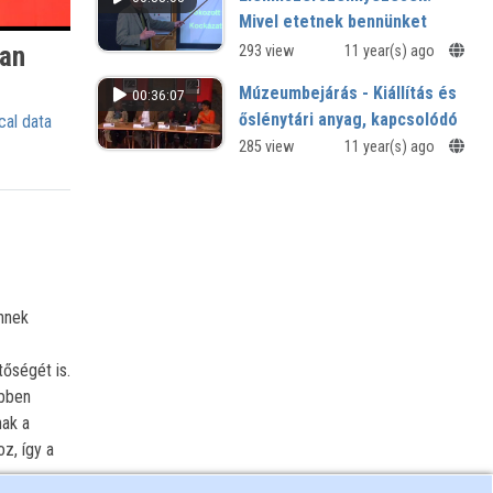
mulasztások ára?
Mivel etetnek bennünket
ban
293 view
11 year(s) ago
Múzeumbejárás - Kiállítás és
00:36:07
őslénytári anyag, kapcsolódó
cal data
előadás 18 órakor
285 view
11 year(s) ago
Dinómánia és tudományos
ismeretterjesztés
nnek
őségét is.
ebben
nak a
z, így a