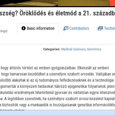
szség? Öröklődés és életmód a 21. század
Basic information
Contributors
Techni
tings)
Categories:
Medical sciences
,
Genomics
 hogy áttörés történt az emberi gyógyászatban. Elkészült az emberi
, hogy hamarosan kezdődhet a személyre szabott orvoslás. Valójában e
 később alakultak ki az új tudományos felfedezéseknek és a technológia
ismertük a környezeti hatásokat tükröző epigenetikai folyamatok jelent
apkutatási eredmények hihetetlenül gyorsan és várhatóan egyre intenzív
ba. A legtöbben szeretnék, ha személyre szabott orvosi kezelést kapná
 biztosítók vagy a munkaadók is hozzájussanak genetikai információikho
felértékelődött.