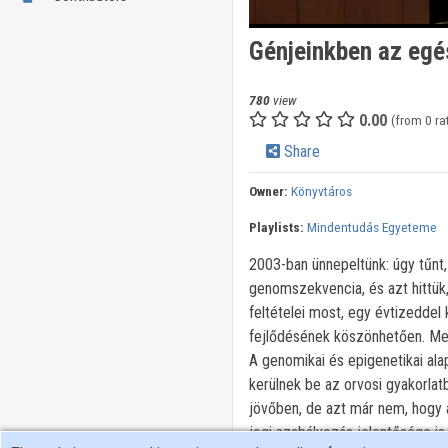
Génjeinkben az egé
780
view
0.00
(from 0 ra
Share
Owner:
Könyvtáros
Playlists:
Mindentudás Egyeteme
2003-ban ünnepeltünk: úgy tűnt,
genomszekvencia, és azt hittük
feltételei most, egy évtizeddel
fejlődésének köszönhetően. Meg
A genomikai és epigenetikai al
kerülnek be az orvosi gyakorlat
jövőben, de azt már nem, hogy a
jogi szabályozás jelentősége is 