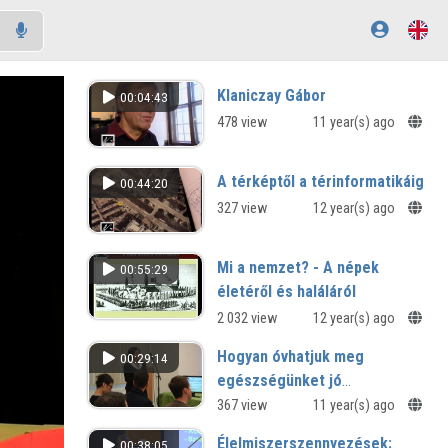
Klaniczay Gábor
00:04:43
478 view
11 year(s) ago
A térképtől a térinformatikáig
00:44:20
327 view
12 year(s) ago
Mi a nemzet? - A népek
00:55:29
életéről és haláláról
2 032 view
12 year(s) ago
Hogyan óvhatjuk meg
00:29:14
egészségünket jó
szájhigiénével, helyes
367 view
11 year(s) ago
szájápolással? Mi a
Élelmiszerszennyezések:
00:38:05