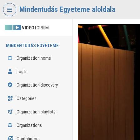
Skip header
Skip menu
Skip content
Mindentudás Egyeteme aloldala
VIDEO
TORIUM
MINDENTUDÁS EGYETEME
Organization home
Log In
Organization discovery
Categories
Organization playlists
Organizations
Contributors