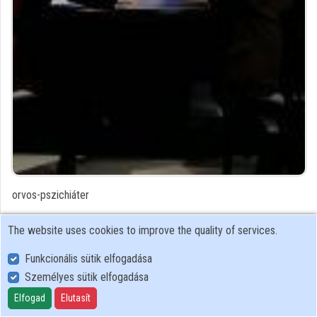
Contributors
orvos-pszichiáter
Contributor's recordings
The website uses cookies to improve the quality of services.
Funkcionális sütik elfogadása
Profiles
Személyes sütik elfogadása
Profile
Elfogad
Elutasít