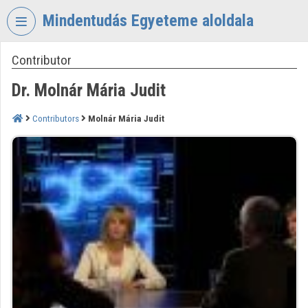
Skip header
Skip menu
Skip content
Mindentudás Egyeteme aloldala
Contributor
VIDEO
TORIUM
Dr. Molnár Mária Judit
MINDENTUDÁS
EGYETEME
Contributors
Molnár Mária Judit
Organization home
Log In
Organization discovery
Categories
Organization playlists
Organizations