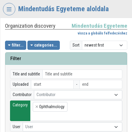
Skip header
Skip menu
Skip content
Mindentudás Egyeteme aloldala
Organization discovery
Mindentudás Egyeteme
VIDEO
TORIUM
vissza a globális felfedezéshez
MINDENTUDÁS
filter...
categories...
Sort
EGYETEME
Filter
Organization home
Log In
Title and subtitle
Uploaded
-
Organization discovery
Contributor
Contributor
Categories
Category
Ophthalmology
×
Organization playlists
Organizations
User
User