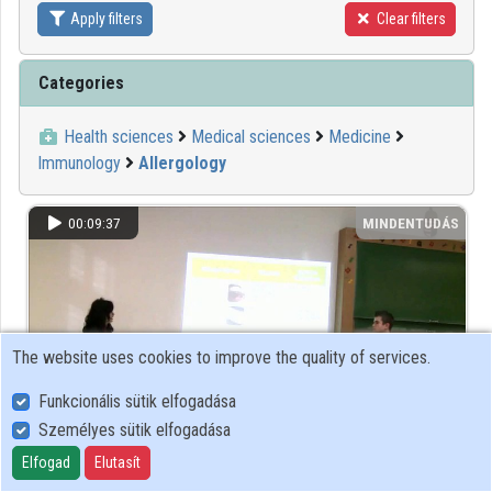
Apply filters
Clear filters
Contributors
Categories
Health sciences
Medical sciences
Medicine
Immunology
Allergology
00:09:37
MINDENTUDÁS
The website uses cookies to improve the quality of services.
Funkcionális sütik elfogadása
Személyes sütik elfogadása
Elfogad
Elutasít
Az allergia