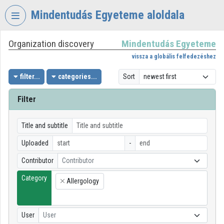
Skip header
Skip menu
Skip content
Mindentudás Egyeteme aloldala
Organization discovery
Mindentudás Egyeteme
VIDEO
TORIUM
vissza a globális felfedezéshez
MINDENTUDÁS
filter...
categories...
Sort
EGYETEME
Filter
Organization home
Log In
Title and subtitle
Uploaded
-
Organization discovery
Contributor
Contributor
Categories
Category
Allergology
×
Organization playlists
Organizations
User
User