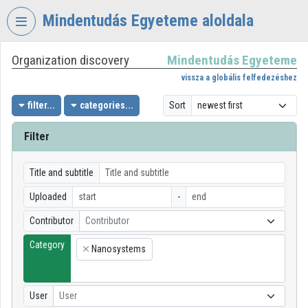
Skip header
Skip menu
Skip content
Mindentudás Egyeteme aloldala
Organization discovery
Mindentudás Egyeteme
VIDEO
TORIUM
vissza a globális felfedezéshez
MINDENTUDÁS
filter...
categories...
Sort
EGYETEME
Filter
Organization home
Log In
Title and subtitle
Uploaded
-
Organization discovery
Contributor
Contributor
Categories
Category
Nanosystems
×
Organization playlists
Organizations
User
User