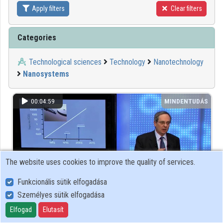
Apply filters
Clear filters
Contributors
Categories
Technological sciences
Technology
Nanotechnology
Nanosystems
00:04:59
MINDENTUDÁS
The website uses cookies to improve the quality of services.
Funkcionális sütik elfogadása
Személyes sütik elfogadása
Elfogad
Elutasít
Enciklopédia egy tű hegyén? – napjaink