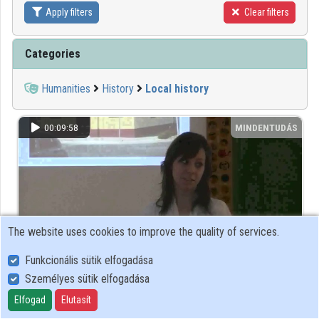
Apply filters
Clear filters
Contributors
Categories
Humanities
History
Local history
00:09:58
MINDENTUDÁS
The website uses cookies to improve the quality of services.
Funkcionális sütik elfogadása
Személyes sütik elfogadása
Ökumenizmus a XIX. században
Elfogad
Elutasít
271 view
11 year(s) ago