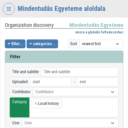
Skip header
Skip menu
Skip content
Mindentudás Egyeteme aloldala
Organization discovery
Mindentudás Egyeteme
VIDEO
TORIUM
vissza a globális felfedezéshez
MINDENTUDÁS
filter...
categories...
Sort
EGYETEME
Filter
Organization home
Log In
Title and subtitle
Uploaded
-
Organization discovery
Contributor
Contributor
Categories
Category
Local history
×
Organization playlists
Organizations
User
User