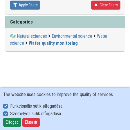
Apply filters
Clear filters
Contributors
Categories
Natural sciences
Environmental science
Water
science
Water quality monitoring
The website uses cookies to improve the quality of services.
Funkcionális sütik elfogadása
Személyes sütik elfogadása
User Policy
Adatkezelési tájékoztató (en)
Elfogad
Elutasít
Cookie Policy