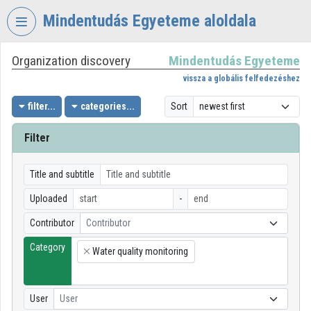
Skip header
Skip menu
Skip content
Mindentudás Egyeteme aloldala
Organization discovery
Mindentudás Egyeteme
VIDEO
TORIUM
vissza a globális felfedezéshez
MINDENTUDÁS
filter...
categories...
Sort
EGYETEME
Filter
Organization home
Log In
Title and subtitle
Uploaded
-
Organization discovery
Contributor
Contributor
Categories
Category
Water quality monitoring
×
Organization playlists
Organizations
User
User